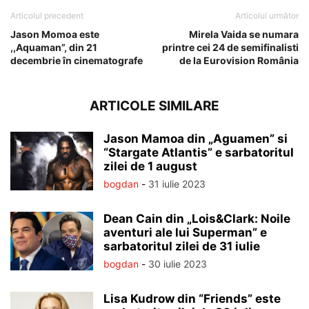
Articolul precedent
Articolul următor
Jason Momoa este
Mirela Vaida se numara
,,Aquaman”, din 21
printre cei 24 de semifinalisti
decembrie în cinematografe
de la Eurovision România
ARTICOLE SIMILARE
Jason Mamoa din „Aguamen” si
“Stargate Atlantis” e sarbatoritul
zilei de 1 august
bogdan
-
31 iulie 2023
Dean Cain din „Lois&Clark: Noile
aventuri ale lui Superman” e
sarbatoritul zilei de 31 iulie
bogdan
-
30 iulie 2023
Lisa Kudrow din “Friends” este