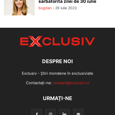
sarbatorita zilei de 30 iulie
bogdan
-
29 iulie 2023
DESPRE NOI
Exclusiv - Știri mondene în exclusiviate
Contactați-ne:
contact@exclusiv.ro
URMAȚI-NE