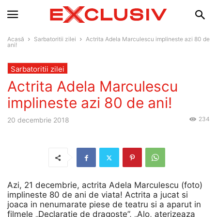
Acasă
Sarbatoritii zilei
Actrita Adela Marculescu implineste azi 80 de
ani!
Sarbatoritii zilei
Actrita Adela Marculescu
implineste azi 80 de ani!
234
20 decembrie 2018
Azi, 21 decembrie, actrita Adela Marculescu (foto)
implineste 80 de ani de viata! Actrita a jucat si
joaca in nenumarate piese de teatru si a aparut in
filmele „Declaratie de dragoste”, „Alo, aterizeaza