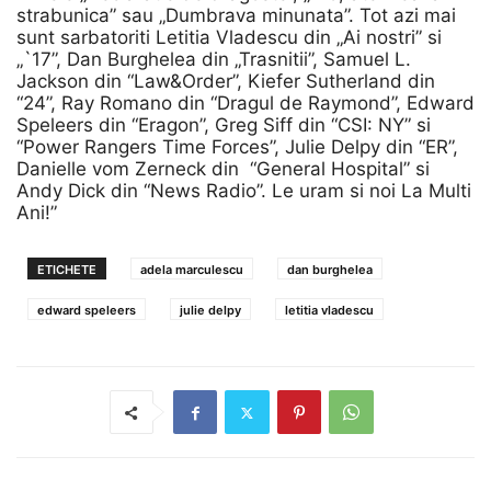
strabunica” sau „Dumbrava minunata”. Tot azi mai
sunt sarbatoriti Letitia Vladescu din „Ai nostri” si
„`17”, Dan Burghelea din „Trasnitii”,
Samuel L.
Jackson din “Law&Order”, Kiefer Sutherland din
“24”, Ray Romano din “Dragul de Raymond”, Edward
Speleers din “Eragon”, Greg Siff din “CSI: NY” si
“Power Rangers Time Forces”, Julie Delpy din “ER”,
Danielle vom Zerneck din “General Hospital” si
Andy Dick din “News Radio”. Le uram si noi La Multi
Ani!”
ETICHETE
adela marculescu
dan burghelea
edward speleers
julie delpy
letitia vladescu