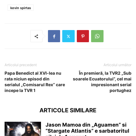
kevin spirtas
Articolul precedent
Articolul următor
Papa Benedict al XVI-lea nu
În premieră, la TVR2 „Sub
rata niciun episod din
soarele Ecuatorului”, cel mai
serialul „Comisarul Rex” care
impresionant serial
incepe la TVR 1
portughez
ARTICOLE SIMILARE
Jason Mamoa din „Aguamen” si
“Stargate Atlantis” e sarbatoritul