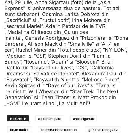
Azi, 29 iulie, Anca Sigartau (foto) de la „Asia
Express” isi aniverseaza ziua de nastere. Tot azi
sunt sarbatoriti Cosmina Larisa Dobrota din
„Sacrificiul” si „Fructul oprit”, Irina Mohora din
„secretul Mariei”, Adelin Petrisor de la TVR
, Madalina Ghitescu din „Cu un pas
inainte”, Genesis Rodriguez din “Prizoniera” si “Dona
Barbara”, Allison Mack din “Smallville” si “Al 7 lea
cer”, Rachel Miner din “Totul despre sex”, “NY-LON”,
“Medium” si “CSI”, Stephen Dorff din “Familia
Bundy”, “Rosanne”, “Adam” si “Bloosom”, Brian
Dattilo din “Days of our lives”, “CSI”, “California
Dreams” si “Salvati de clopotel”, Alexandra Paul din
“Baywatch”, “Baywatch Night” si “Melrose Place”,
Kevin Spirtas din “Days of our lives” si “Tanar si
nelinistit”, Will Wheaton din “Star Trek: The Next
Generation” si “Teen Titans” si Matt Prokop din
„HSM”. Le uram si noi „La Multi Ani”!
ETICHETE
alexandra paul
anca sigartau
brian datillo
cosmina larisa dobrota
genesis rodriguez