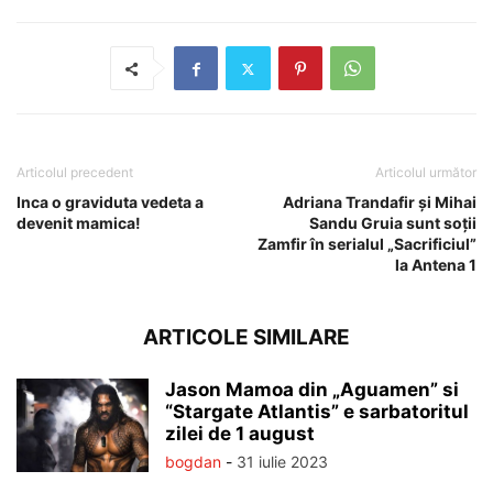
Articolul precedent
Articolul următor
Inca o graviduta vedeta a
Adriana Trandafir și Mihai
devenit mamica!
Sandu Gruia sunt soții
Zamfir în serialul „Sacrificiul”
la Antena 1
ARTICOLE SIMILARE
Jason Mamoa din „Aguamen” si
“Stargate Atlantis” e sarbatoritul
zilei de 1 august
bogdan
-
31 iulie 2023