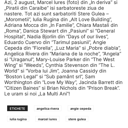
Azi, 2 august, Marcel Iures (foto) din „In deriva” si
„Piratii din Caraibe” isi sarbatoreste ziua de
nastere. Tot azi sunt sarbatoriti Stere Gulea –
„Morometii”, Iulia Rugina din „Alt Love Building”,
Adriana Mocca din „In Familie”, Chiara Mastali din
„Roma”, Danica Stewart din „Pasiuni” si “General
Hospital”, Nadia Bjorlin din “Days of our lives”,
Eduardo Cuervo din “Tarimul pasiunii”, Angie
Cepeda din “Fiorella”, „Luz Maria” si „Pobre diabla”,
Angelica Rivera din “Mariana de la noche”, “Angela”
si “Uraganul”, Mary-Louise Parker din “The West
Wing” si “Weeds”, Cynthia Stevenson din “The L.
World” si “Vorba lui Jim”, Joanna Cassidy din
“Boston Legal” si “Sub pamânt srl”, Sam
Worthington din “Love My Way”, Jacinda Barrett din
“Citizen Baines” si Brian Nichols din “Prison Break”.
Le uram si noi „La Multi Ani”!
ETICHETE
angelica rivera
angie cepeda
iulia rugina
marcel iures
stere gulea