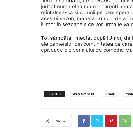
fiecare
sâmbãtã
, de la 20:00, juraţi
i
jurizat numerele unor concuren
ț
i nea
ș
reîntâlnească
ș
i cu unii pe care sperau
acestui sezon, maneta cu rolul de a î
iUmor în sezoanele ce vor urma le va d
Tot sâmbãta, imediat dupã iUmor, de la
ale oamenilor din comunitatea pe care
episoade ale serialului de comedie
Ma
ETICHETE
asia express
iumor
man
Share