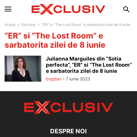
Acasă
Etichete
“ER” si “The Lost Room” e sarbatorita zilei de 8 iunie
“ER” si “The Lost Room” e
sarbatorita zilei de 8 iunie
Julianna Marguiles din ”Sotia
perfecta”, “ER” si “The Lost Room”
e sarbatorita zilei de 8 iunie
bogdan
-
7 iunie 2023
DESPRE NOI