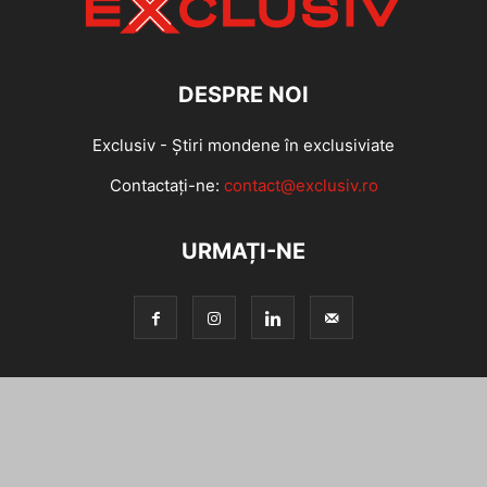
DESPRE NOI
Exclusiv - Știri mondene în exclusiviate
Contactați-ne:
contact@exclusiv.ro
URMAȚI-NE