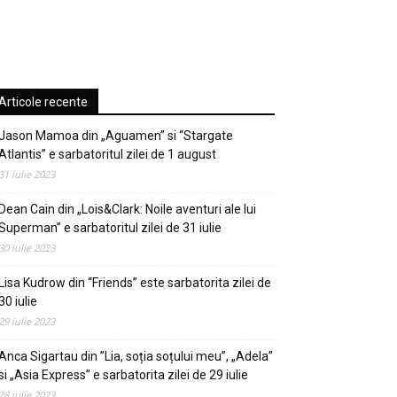
Articole recente
Jason Mamoa din „Aguamen” si “Stargate
Atlantis” e sarbatoritul zilei de 1 august
31 iulie 2023
Dean Cain din „Lois&Clark: Noile aventuri ale lui
Superman” e sarbatoritul zilei de 31 iulie
30 iulie 2023
Lisa Kudrow din “Friends” este sarbatorita zilei de
30 iulie
29 iulie 2023
Anca Sigartau din ”Lia, soția soțului meu”, „Adela”
si „Asia Express” e sarbatorita zilei de 29 iulie
28 iulie 2023