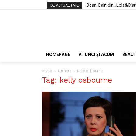
Dean Cain din „Lois&Clark:
DE ACTUALITATE
HOMEPAGE
ATUNCI ŞI ACUM
BEAU
Acasă
Etichete
Kelly osbourne
Tag: kelly osbourne