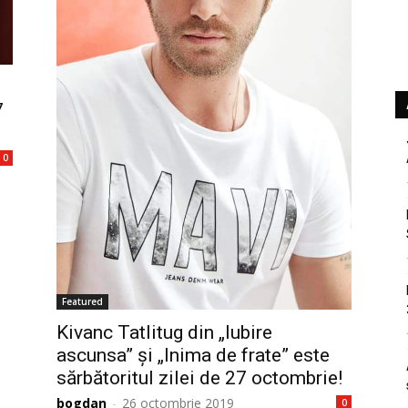
e
7
0
Featured
Kivanc Tatlitug din „Iubire
ascunsa” şi „Inima de frate” este
sărbătoritul zilei de 27 octombrie!
bogdan
-
26 octombrie 2019
0