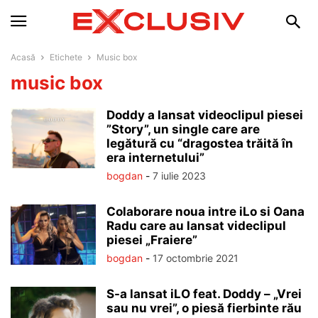
Acasă
Etichete
Music box
music box
Doddy a lansat videoclipul piesei
”Story”, un single care are
legătură cu “dragostea trăită în
era internetului”
bogdan
-
7 iulie 2023
Colaborare noua intre iLo si Oana
Radu care au lansat videclipul
piesei „Fraiere”
bogdan
-
17 octombrie 2021
S-a lansat iLO feat. Doddy – „Vrei
sau nu vrei”, o piesă fierbinte rău