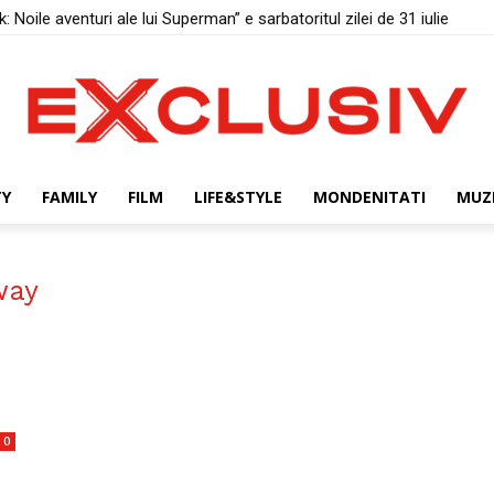
 Noile aventuri ale lui Superman” e sarbatoritul zilei de 31 iulie
TY
FAMILY
FILM
LIFE&STYLE
MONDENITATI
MUZ
way
0