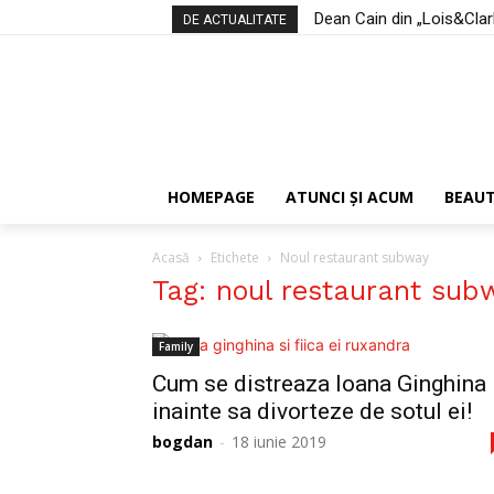
Dean Cain din „Lois&Clark:
DE ACTUALITATE
HOMEPAGE
ATUNCI ŞI ACUM
BEAU
Acasă
Etichete
Noul restaurant subway
Tag: noul restaurant sub
Family
Cum se distreaza Ioana Ginghina
inainte sa divorteze de sotul ei!
bogdan
-
18 iunie 2019