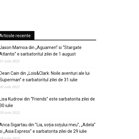
Articole recente
Jason Mamoa din „Aguamen” si “Stargate
Atlantis” e sarbatoritul zilei de 1 august
31 iulie 2023
Dean Cain din „Lois&Clark: Noile aventuri ale lui
Superman” e sarbatoritul zilei de 31 iulie
30 iulie 2023
Lisa Kudrow din “Friends” este sarbatorita zilei de
30 iulie
29 iulie 2023
Anca Sigartau din ”Lia, soția soțului meu”, „Adela”
si „Asia Express” e sarbatorita zilei de 29 iulie
28 iulie 2023