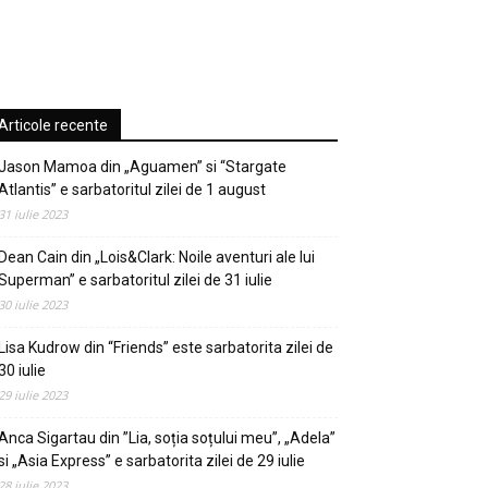
Articole recente
Jason Mamoa din „Aguamen” si “Stargate
Atlantis” e sarbatoritul zilei de 1 august
31 iulie 2023
Dean Cain din „Lois&Clark: Noile aventuri ale lui
Superman” e sarbatoritul zilei de 31 iulie
30 iulie 2023
Lisa Kudrow din “Friends” este sarbatorita zilei de
30 iulie
29 iulie 2023
Anca Sigartau din ”Lia, soția soțului meu”, „Adela”
si „Asia Express” e sarbatorita zilei de 29 iulie
28 iulie 2023