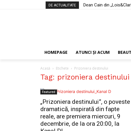
Dean Cain din „Lois&Clark:
DE ACTUALITATE
HOMEPAGE
ATUNCI ŞI ACUM
BEAU
Acasă
Etichete
Prizoniera destinului
Tag: prizoniera destinului
Featured
„Prizoniera destinului”, o poveste
dramatică, inspirată din fapte
reale, are premiera miercuri, 9
decembrie, de la ora 20:00, la