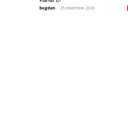
Kanal D!
bogdan
-
25 noiembrie 2020