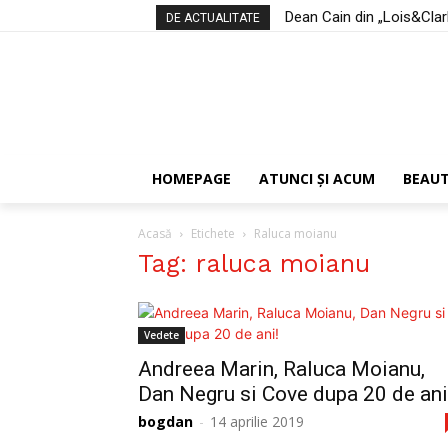
Dean Cain din „Lois&Clark:
DE ACTUALITATE
HOMEPAGE
ATUNCI ŞI ACUM
BEAU
Acasă
Etichete
Raluca moianu
Tag: raluca moianu
Vedete
Andreea Marin, Raluca Moianu,
Dan Negru si Cove dupa 20 de ani
bogdan
-
14 aprilie 2019