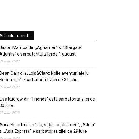
Articole recente
Jason Mamoa din „Aguamen” si “Stargate
Atlantis” e sarbatoritul zilei de 1 august
31 iulie 2023
Dean Cain din „Lois&Clark: Noile aventuri ale lui
Superman” e sarbatoritul zilei de 31 iulie
30 iulie 2023
Lisa Kudrow din “Friends” este sarbatorita zilei de
30 iulie
29 iulie 2023
Anca Sigartau din ”Lia, soția soțului meu”, „Adela”
si „Asia Express” e sarbatorita zilei de 29 iulie
28 iulie 2023