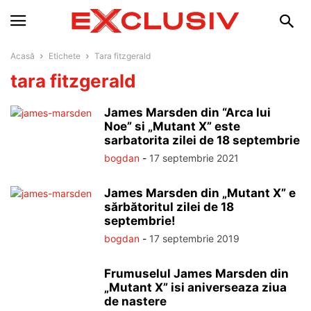
Acasă
Etichete
Tara fitzgerald
tara fitzgerald
James Marsden din “Arca lui
Noe” si „Mutant X” este
sarbatorita zilei de 18 septembrie
bogdan
-
17 septembrie 2021
James Marsden din „Mutant X” e
sărbătoritul zilei de 18
septembrie!
bogdan
-
17 septembrie 2019
Frumuselul James Marsden din
„Mutant X” isi aniverseaza ziua
de nastere