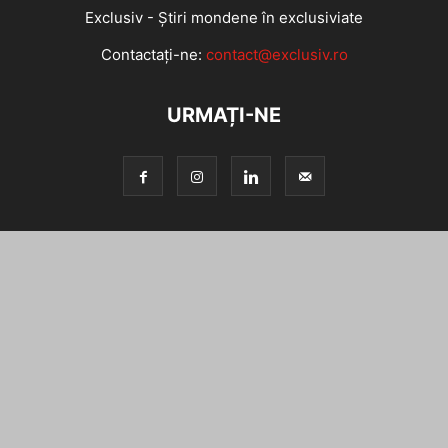
Exclusiv - Știri mondene în exclusiviate
Contactați-ne:
contact@exclusiv.ro
URMAȚI-NE