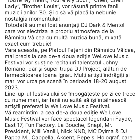
Lady”, “Brother Louie”, vor răsună printre fanii
muzicii anilor ’80. Și o să vă placă la nebunie
nostalgia momentului!
Totodată au mai fost anunțați DJ Dark & Mentol
care vor electriza la propriu atmosfera de la
Râmnicu Vâlcea cu multă muzică bună, mixată
exact cum trebuie!
Vara aceasta, pe Platoul Fețeni din Râmnicu Vâlcea,
mai precis la cea de-a doua ediție WeLove Music
Festival vor susține recitaluri talentatul Johny
Romano, dar și super trupa DJ Project, alături de
fermecătoarea Ioana Ignat. Mulți artiști îndrăgiți și
mari vor urca pe scenă în perioada 18-20 august
2023.
Line-up-ul festivalului se îmbogățeste pe zi ce trece
cu nume mari, iar fanii nu ezită să își întâlnească
artiștii preferați la We Love Music Festival.
Vă reamintim la cea de-a doua ediție We Love
Music Festival vor face spectacol legendarii Fayde,
East 17, Fun Factory, La Bouche, Snap!, Mr.
President, Milli Vanilli, Nick NND, MC Dylma & DJ
Pappa M., Cappella, Akcent, Pepe și Holograf, care