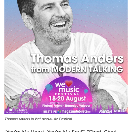
Thomas Anders la WeLoveMusic Festival
“You’re My Heart, You’re My Soul’”, “Cheri, Cheri