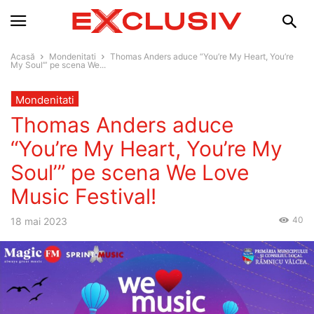
Acasă
Mondenitati
Thomas Anders aduce “You’re My Heart, You’re
My Soul’” pe scena We...
Mondenitati
Thomas Anders aduce
“You’re My Heart, You’re My
Soul’” pe scena We Love
Music Festival!
40
18 mai 2023