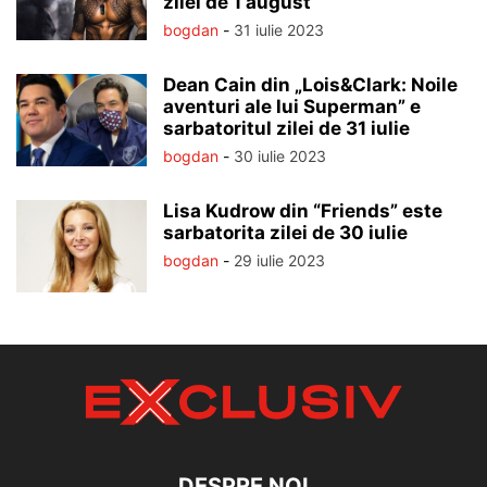
zilei de 1 august
bogdan
-
31 iulie 2023
Dean Cain din „Lois&Clark: Noile
aventuri ale lui Superman” e
sarbatoritul zilei de 31 iulie
bogdan
-
30 iulie 2023
Lisa Kudrow din “Friends” este
sarbatorita zilei de 30 iulie
bogdan
-
29 iulie 2023
DESPRE NOI