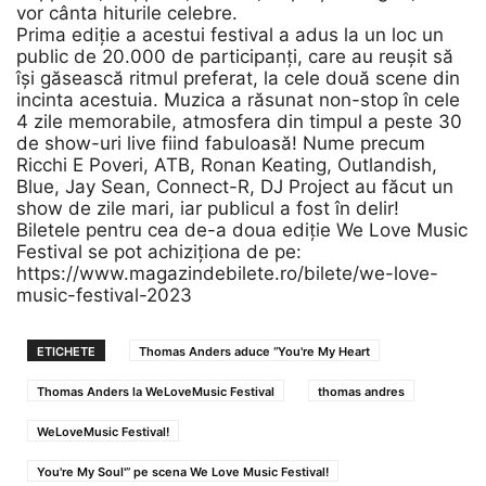
vor cânta hiturile celebre.
Prima ediție a acestui festival a adus la un loc un
public de 20.000 de participanți, care au reușit să
își găsească ritmul preferat, la cele două scene din
incinta acestuia. Muzica a răsunat non-stop în cele
4 zile memorabile, atmosfera din timpul a peste 30
de show-uri live fiind fabuloasă! Nume precum
Ricchi E Poveri, ATB, Ronan Keating, Outlandish,
Blue, Jay Sean, Connect-R, DJ Project au făcut un
show de zile mari, iar publicul a fost în delir!
Biletele pentru cea de-a doua ediție We Love Music
Festival se pot achiziționa de pe:
https://www.magazindebilete.ro/bilete/we-love-
music-festival-2023
ETICHETE
Thomas Anders aduce “You're My Heart
Thomas Anders la WeLoveMusic Festival
thomas andres
WeLoveMusic Festival!
You're My Soul'” pe scena We Love Music Festival!