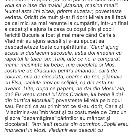
voia sa o lase din maini! „Masina, masina mea!”.
Numai asta imi zicea, printre suzeta.”,
povesteste
vedeta
.
Oricât de mult și-ar fi dorit Mirela sa ii facă
pe cei mici sa mai renunțe la cumpărări, intr-un final
a cedat și a ajuns la casa cu coșul plin și copii
fericiti! Bucuria a fost și mai mare când Carla și
Vladimir au ajuns acasă și s-au apucat sa
despacheteze toate cumpărăturile. “
Cand ajung
acasa si desfacem sacosele, astia doi imediat cu
raportul la taica-su: „Tatii, uite ce ne-a cumparat
mami: masinute lui bebe, mie ciocolata si Mos,
costume de Craciunei pentru amandoi, carti de
colorat, oua de ciocolata, coarne de ren, pijamale
cu Elsa, caciula mov cu sclipici, ca din asta nu
aveam..Uite, dupa ce papam, ne dai din Mosu’ ala,
da? Eu vreau capul lui Mos Craciun, lui bebe ii dai
din burtica Mosului!”,
povestește Mirela pe blogul
sau. Fericiti ca au primit tot ce si-au dorit, Carla și
Vladimir s-au îmbrăcat și cu costumele de Craciun
și spre “dezamăgirea”’părinților au mâncat și
ciocolata!!
“Am iesit tacuta din dormitor…Copiii erau
imbracati in Mosi. Vladimir era descult cu