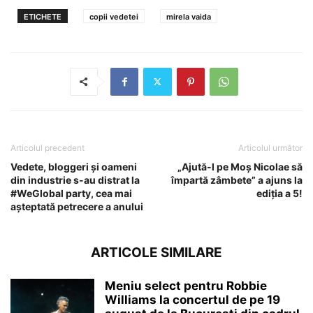
ETICHETE
copii vedetei
mirela vaida
Articolul precedent
Articolul următor
Vedete, bloggeri și oameni
„Ajută-l pe Moş Nicolae să
din industrie s-au distrat la
împartă zâmbete” a ajuns la
#WeGlobal party, cea mai
ediţia a 5!
așteptată petrecere a anului
ARTICOLE SIMILARE
Meniu select pentru Robbie
Williams la concertul de pe 19