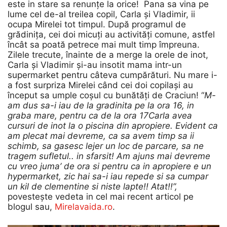
este in stare sa renunțe la orice! Pana sa vina pe
lume cel de-al treilea copil, Carla și Vladimir, ii
ocupa Mirelei tot timpul. După programul de
grădinița, cei doi micuți au activități comune, astfel
încât sa poată petrece mai mult timp împreuna.
Zilele trecute, înainte de a merge la orele de inot,
Carla și Vladimir și-au insotit mama intr-un
supermarket pentru câteva cumpărături. Nu mare i-
a fost surpriza Mirelei când cei doi copilași au
început sa umple coșul cu bunătăți de Craciun! “
M-
am dus sa-i iau de la gradinita pe la ora 16, in
graba mare, pentru ca de la ora 17Carla avea
cursuri de inot la o piscina din apropiere. Evident ca
am plecat mai devreme, ca sa avem timp sa ii
schimb, sa gasesc lejer un loc de parcare, sa ne
tragem sufletul.. in sfarsit! Am ajuns mai devreme
cu vreo juma’ de ora si pentru ca in apropiere e un
hypermarket, zic hai sa-i iau repede si sa cumpar
un kil de clementine si niste lapte!! Atat!!”,
povestește vedeta in cel mai recent articol pe
blogul sau,
Mirelavaida.ro
.