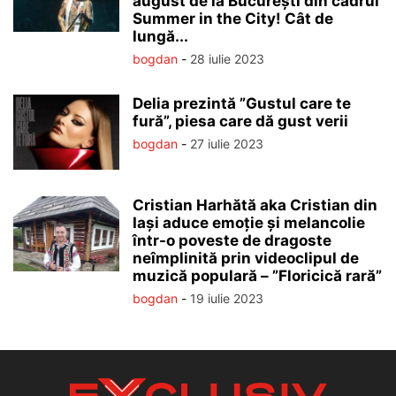
august de la București din cadrul
Summer in the City! Cât de
lungă...
bogdan
-
28 iulie 2023
Delia prezintă ”Gustul care te
fură”, piesa care dă gust verii
bogdan
-
27 iulie 2023
Cristian Harhătă aka Cristian din
Iași aduce emoție și melancolie
într-o poveste de dragoste
neîmplinită prin videoclipul de
muzică populară – ”Floricică rară”
bogdan
-
19 iulie 2023