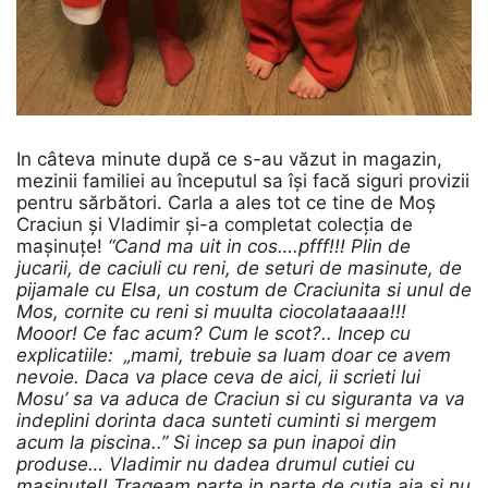
In câteva minute după ce s-au văzut in magazin,
mezinii familiei au începutul sa își facă siguri provizii
pentru sărbători. Carla a ales tot ce tine de Moș
Craciun și Vladimir și-a completat colecția de
mașinuțe!
“Cand ma uit in cos….pfff!!! Plin de
jucarii, de caciuli cu reni, de seturi de masinute, de
pijamale cu Elsa, un costum de Craciunita si unul de
Mos, cornite cu reni si muulta ciocolataaaa!!!
Mooor! Ce fac acum? Cum le scot?.. Incep cu
explicatiile: „mami, trebuie sa luam doar ce avem
nevoie. Daca va place ceva de aici, ii scrieti lui
Mosu’ sa va aduca de Craciun si cu siguranta va va
indeplini dorinta daca sunteti cuminti si mergem
acum la piscina..” Si incep sa pun inapoi din
produse… Vladimir nu dadea drumul cutiei cu
masinute!! Trageam parte in parte de cutia aia si nu