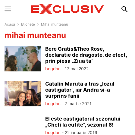
Acasă
Etichete
Mihai munteanu
mihai munteanu
Bere Gratis&Theo Rose,
declaratie de dragoste, de efect,
prin piesa „Ziua ta”
bogdan
-
17 mai 2022
Catalin Maruta a tras „lozul
castigator”, iar Andra si-a
surprins fanii
bogdan
-
7 martie 2021
El este castigatorul sezonului
„Chefi la cutite”, sezonul 6!
bogdan
-
22 ianuarie 2019