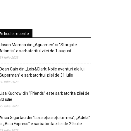
Articole recente
Jason Mamoa din „Aguamen” si “Stargate
Atlantis” e sarbatoritul zilei de 1 august
31 iulie 2023
Dean Cain din „Lois&Clark: Noile aventuri ale lui
Superman” e sarbatoritul zilei de 31 iulie
30 iulie 2023
Lisa Kudrow din “Friends” este sarbatorita zilei de
30 iulie
29 iulie 2023
Anca Sigartau din ”Lia, soția soțului meu”, „Adela”
si „Asia Express” e sarbatorita zilei de 29 iulie
28 iulie 2023