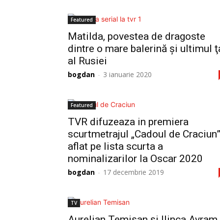
Featured
Matilda, povestea de dragoste
dintre o mare balerină şi ultimul ţ
al Rusiei
bogdan
-
3 ianuarie 2020
Featured
TVR difuzeaza in premiera
scurtmetrajul „Cadoul de Craciun”
aflat pe lista scurta a
nominalizarilor la Oscar 2020
bogdan
-
17 decembrie 2019
TV
Aurelian Temişan şi Ilinca Avram