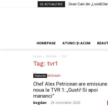
Dean Cain din „Lois&Clark:
DE ACTUALITATE
HOMEPAGE
ATUNCI ŞI ACUM
BEAU
Acasă
Etichete
Tvr1
Tag: tvr1
Featured
Chef Alex Petricean are emisiune
noua la TVR 1: „Gusti! Si apoi
mananci”
bogdan
-
29 octombrie 2020