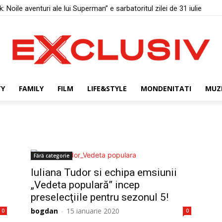
 Noile aventuri ale lui Superman” e sarbatoritul zilei de 31 iulie
TY
FAMILY
FILM
LIFE&STYLE
MONDENITATI
MUZ
Fără categorie
Iuliana Tudor si echipa emsiunii
„Vedeta populară” incep
preselecţiile pentru sezonul 5!
bogdan
-
15 ianuarie 2020
0
0