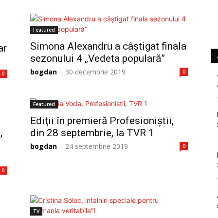
Featured
Simona Alexandru a câștigat finala
ar
sezonului 4 „Vedeta populară”
bogdan
-
30 decembrie 2019
0
0
Featured
Ediţii în premieră Profesioniştii,
,
din 28 septembrie, la TVR 1
bogdan
-
24 septembrie 2019
0
0
TV